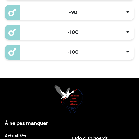
-90
-100
+100
À ne pas manquer
Actualités
Judo club hoerdt