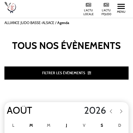
L'ACTU
L'ACTU
MENU
LOCALE
FFJUDO
ALLIANCE JUDO BASSE-ALSACE
/
Agenda
TOUS NOS
ÉVÈNEMENTS
FILTRER LES ÉVÈNEMENTS
L
M
M
J
V
S
D